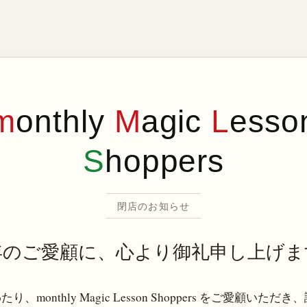
m
onthly
M
agic
L
esso
S
hoppers
閉店のお知らせ
年のご愛顧に、心より御礼申し上げま
り、monthly Magic Lesson Shoppers をご愛顧いただ