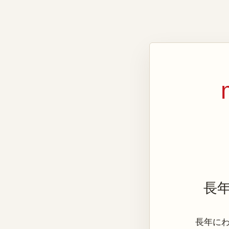
長
長年にわた