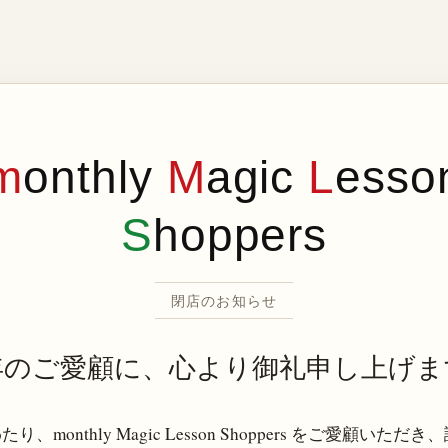
m
onthly
M
agic
L
esso
S
hoppers
閉店のお知らせ
年のご愛顧に、心より御礼申し上げま
り、monthly Magic Lesson Shoppers をご愛顧いただ