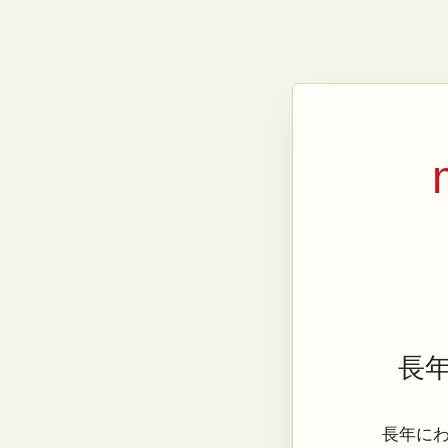
長
長年にわた